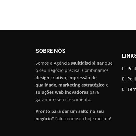
SOBRE NÓS
LINK
Somos a Agência
Multidisciplinar
que
Poli
o seu negócio precisa. Combinamos
design criativo
,
impressão de
Poli
qualidade
,
marketing estratégico
e
Ter
soluções web inovadoras
para
garantir o seu crescimento.
Pronto para dar um salto no seu
negócio?
Fale connosco hoje mesmo!